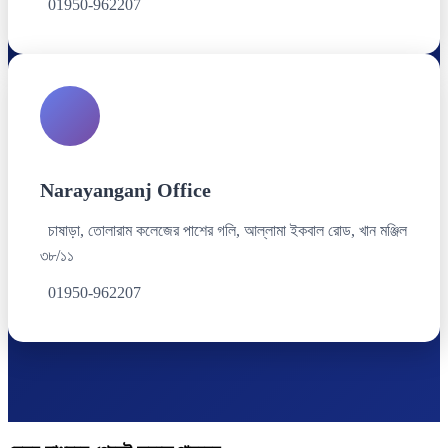
01950-962207
Narayanganj Office
চাষাড়া, তোলারাম কলেজের পাশের গলি, আল্লামা ইকবাল রোড, খান মঞ্জিল
৩৮/১১
01950-962207