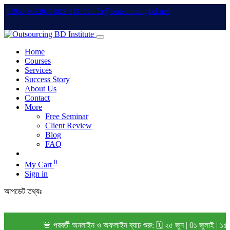
info@outsourcingbd.net
01950-962207
01828-015102
Home
Courses
Services
Success Story
About Us
Contact
More
Free Seminar
Client Review
Blog
FAQ
0
My Cart
Sign in
আপডেট তথ্যঃ
🚨 পরবর্তী অনলাইন ও অফলাইন ব্যাচ শুরু: 🗓️ ২৫ জুন | 0১ জুলাই | ১