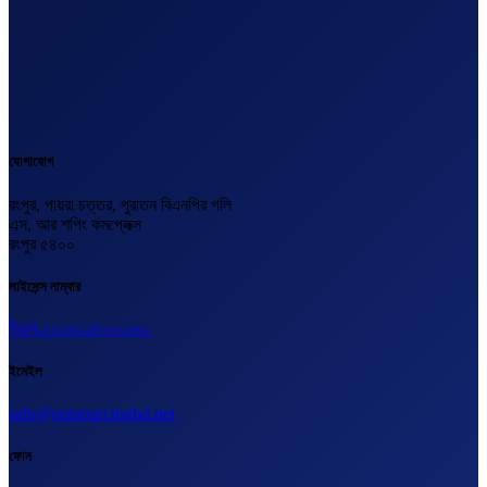
যোগাযোগ
রংপুর, পায়রা চত্তর, পুরাতন বিএনপির গলি
এস, আর শপিং কমপ্লেক্স
রংপুর ৫৪০০
লাইসেন্স নাম্বার
বিএল-২০২৩-২৪০০০১৬২
ইমেইল
info@outsourcingbd.net
ফোন