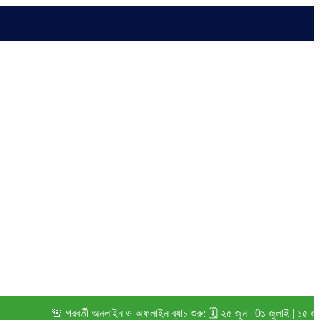
🚨 পরবর্তী অনলাইন ও অফলাইন ব্যাচ শুরু: 🗓️ ২৫ জুন | 0১ জুলাই | ১৫ জুলাই (২