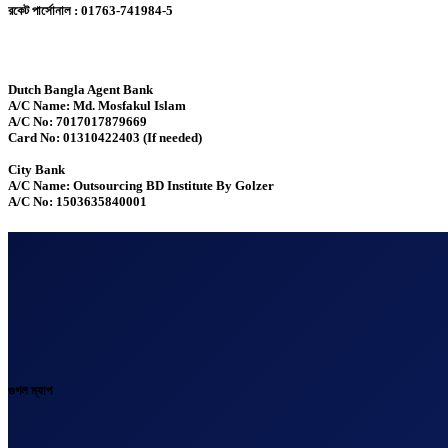
রকেট পার্সোনাল : 01763-741984-5
Dutch Bangla Agent Bank
A/C Name: Md. Mosfakul Islam
A/C No: 7017017879669
Card No: 01310422403 (If needed)
City Bank
A/C Name: Outsourcing BD Institute By Golzer
A/C No: 1503635840001
গুগল ম্যাপ