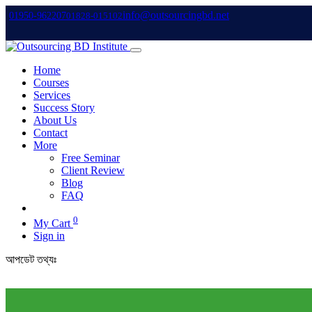
info@outsourcingbd.net
01950-962207
01828-015102
Home
Courses
Services
Success Story
About Us
Contact
More
Free Seminar
Client Review
Blog
FAQ
0
My Cart
Sign in
আপডেট তথ্যঃ