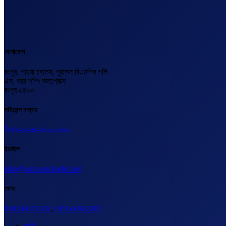
যোগাযোগ
রংপুর, পায়রা চত্তর, পুরাতন বিএনপির গলি
এস, আর শপিং কমপ্লেক্স
রংপুর ৫৪০০
লাইসেন্স নাম্বার
বিএল-২০২৩-২৪০০০১৬২
ইমেইল
info@outsourcingbd.net
ফোন
01828-015102
,
01950-962207
ভর্তি