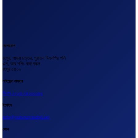
যোগাযোগ
রংপুর, পায়রা চত্তর, পুরাতন বিএনপির গলি
এস, আর শপিং কমপ্লেক্স
রংপুর ৫৪০০
লাইসেন্স নাম্বার
বিএল-২০২৩-২৪০০০১৬২
ইমেইল
info@outsourcingbd.net
ফোন