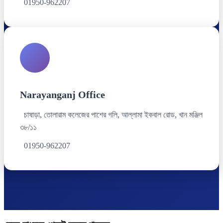
01950-962207
Narayanganj Office
চাষাড়া, তোলারাম কলেজের পাশের গলি, আল্লামা ইকবাল রোড, খান মঞ্জিল
৩৮/১১
01950-962207