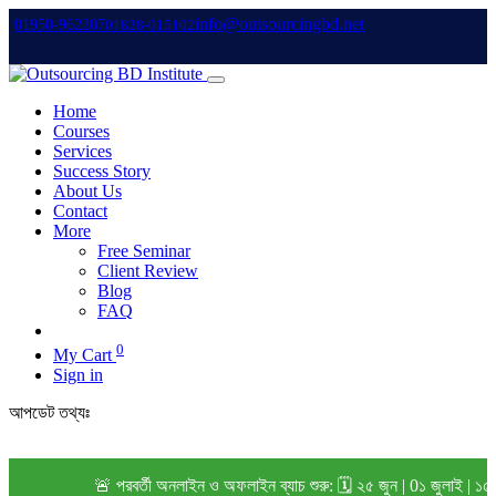
info@outsourcingbd.net
01950-962207
01828-015102
Home
Courses
Services
Success Story
About Us
Contact
More
Free Seminar
Client Review
Blog
FAQ
0
My Cart
Sign in
আপডেট তথ্যঃ
🚨 পরবর্তী অনলাইন ও অফলাইন ব্যাচ শুরু: 🗓️ ২৫ জুন | 0১ জুলাই | ১