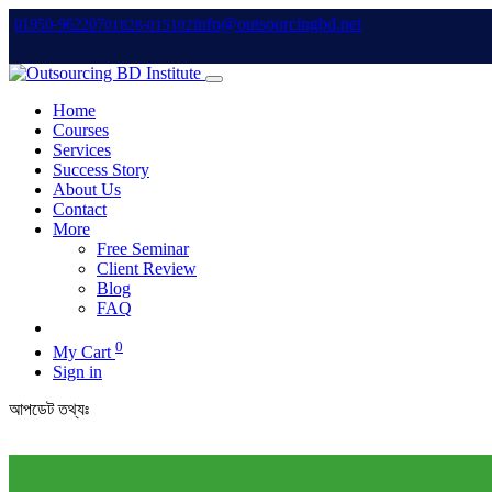
info@outsourcingbd.net
01950-962207
01828-015102
Home
Courses
Services
Success Story
About Us
Contact
More
Free Seminar
Client Review
Blog
FAQ
0
My Cart
Sign in
আপডেট তথ্যঃ