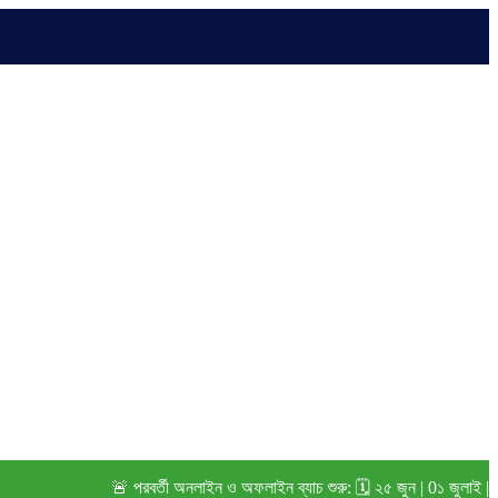
🚨 পরবর্তী অনলাইন ও অফলাইন ব্যাচ শুরু: 🗓️ ২৫ জুন | 0১ জুলাই | ১৫ জুল