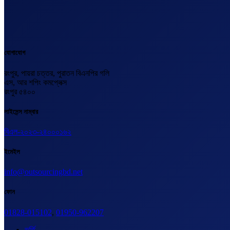
যোগাযোগ
রংপুর, পায়রা চত্তর, পুরাতন বিএনপির গলি
এস, আর শপিং কমপ্লেক্স
রংপুর ৫৪০০
লাইসেন্স নাম্বার
বিএল-২০২৩-২৪০০০১৬২
ইমেইল
info@outsourcingbd.net
ফোন
01828-015102
,
01950-962207
ভর্তি