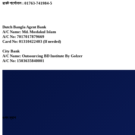
রকেট পার্সোনাল : 01763-741984-5
Dutch Bangla Agent Bank
A/C Name: Md. Mosfakul Islam
A/C No: 7017017879669
Card No: 01310422403 (If needed)
City Bank
A/C Name: Outsourcing BD Institute By Golzer
A/C No: 1503635840001
গুগল ম্যাপ