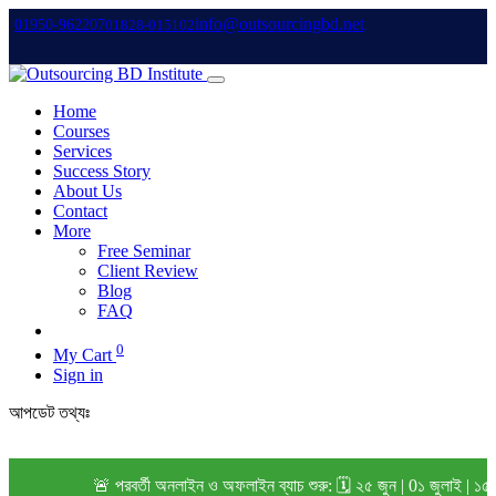
info@outsourcingbd.net
01950-962207
01828-015102
Home
Courses
Services
Success Story
About Us
Contact
More
Free Seminar
Client Review
Blog
FAQ
0
My Cart
Sign in
আপডেট তথ্যঃ
🚨 পরবর্তী অনলাইন ও অফলাইন ব্যাচ শুরু: 🗓️ ২৫ জুন | 0১ জুলাই | ১