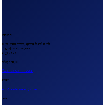
যোগাযোগ
রংপুর, পায়রা চত্তর, পুরাতন বিএনপির গলি
এস, আর শপিং কমপ্লেক্স
রংপুর ৫৪০০
লাইসেন্স নাম্বার
বিএল-২০২৩-২৪০০০১৬২
ইমেইল
info@outsourcingbd.net
ফোন