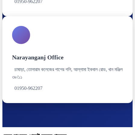
01950-962207
Narayanganj Office
চাষাড়া, তোলারাম কলেজের পাশের গলি, আল্লামা ইকবাল রোড, খান মঞ্জিল
৩৮/১১
01950-962207