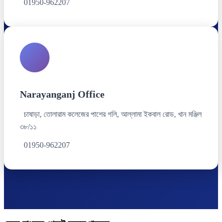
01950-962207
Narayanganj Office
চাষাড়া, তোলারাম কলেজের পাশের গলি, আল্লামা ইকবাল রোড, খান মঞ্জিল
৩৮/১১
01950-962207