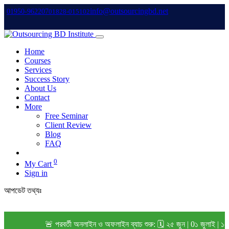
info@outsourcingbd.net
01950-962207
01828-015102
Home
Courses
Services
Success Story
About Us
Contact
More
Free Seminar
Client Review
Blog
FAQ
0
My Cart
Sign in
আপডেট তথ্যঃ
🚨 পরবর্তী অনলাইন ও অফলাইন ব্যাচ শুরু: 🗓️ ২৫ জুন | 0১ জুলাই | ১