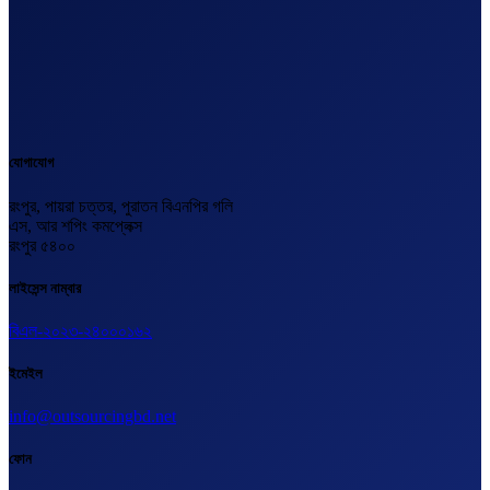
যোগাযোগ
রংপুর, পায়রা চত্তর, পুরাতন বিএনপির গলি
এস, আর শপিং কমপ্লেক্স
রংপুর ৫৪০০
লাইসেন্স নাম্বার
বিএল-২০২৩-২৪০০০১৬২
ইমেইল
info@outsourcingbd.net
ফোন