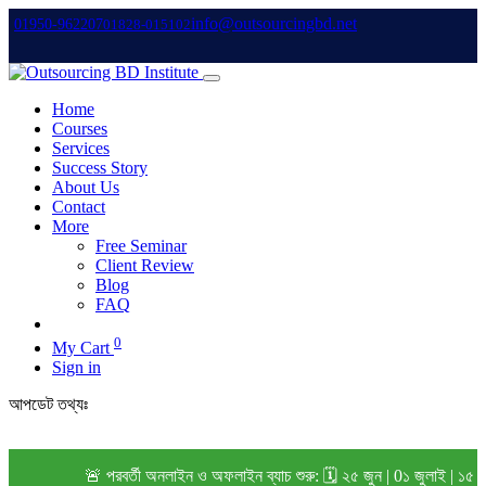
info@outsourcingbd.net
01950-962207
01828-015102
Home
Courses
Services
Success Story
About Us
Contact
More
Free Seminar
Client Review
Blog
FAQ
0
My Cart
Sign in
আপডেট তথ্যঃ
🚨 পরবর্তী অনলাইন ও অফলাইন ব্যাচ শুরু: 🗓️ ২৫ জুন | 0১ জুলাই | ১৫