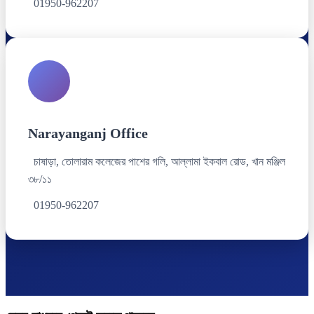
01950-962207
Narayanganj Office
চাষাড়া, তোলারাম কলেজের পাশের গলি, আল্লামা ইকবাল রোড, খান মঞ্জিল
৩৮/১১
01950-962207