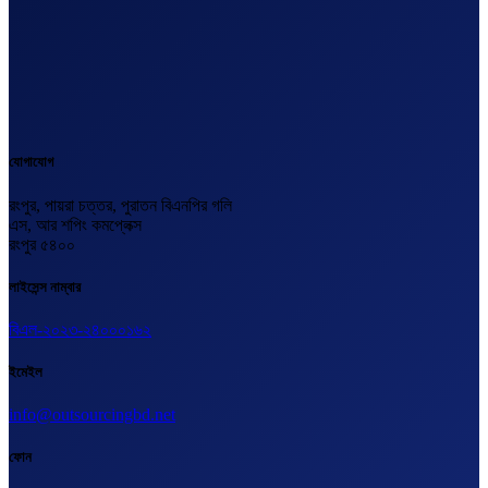
যোগাযোগ
রংপুর, পায়রা চত্তর, পুরাতন বিএনপির গলি
এস, আর শপিং কমপ্লেক্স
রংপুর ৫৪০০
লাইসেন্স নাম্বার
বিএল-২০২৩-২৪০০০১৬২
ইমেইল
info@outsourcingbd.net
ফোন