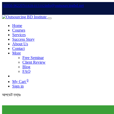
info@outsourcingbd.net
01950-962207
01828-015102
Home
Courses
Services
Success Story
About Us
Contact
More
Free Seminar
Client Review
Blog
FAQ
0
My Cart
Sign in
আপডেট তথ্যঃ