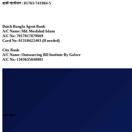
রকেট পার্সোনাল : 01763-741984-5
Dutch Bangla Agent Bank
A/C Name: Md. Mosfakul Islam
A/C No: 7017017879669
Card No: 01310422403 (If needed)
City Bank
A/C Name: Outsourcing BD Institute By Golzer
A/C No: 1503635840001
গুগল ম্যাপ