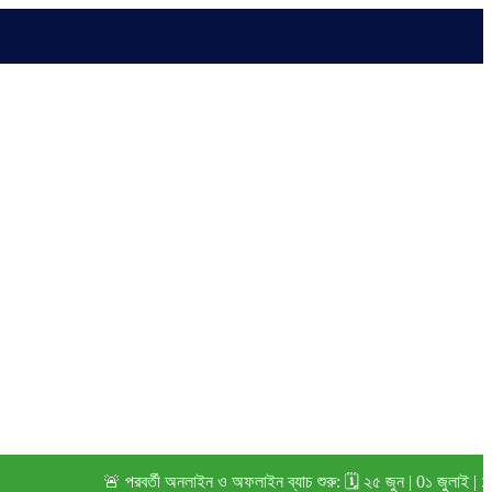
🚨 পরবর্তী অনলাইন ও অফলাইন ব্যাচ শুরু: 🗓️ ২৫ জুন | 0১ জুলাই | ১৫ জ