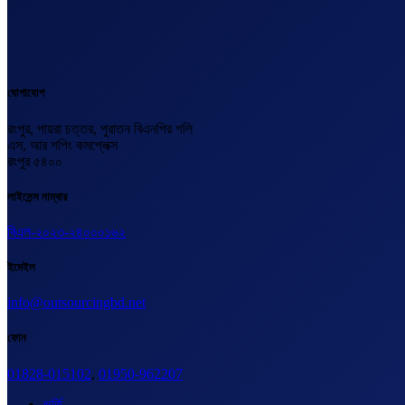
যোগাযোগ
রংপুর, পায়রা চত্তর, পুরাতন বিএনপির গলি
এস, আর শপিং কমপ্লেক্স
রংপুর ৫৪০০
লাইসেন্স নাম্বার
বিএল-২০২৩-২৪০০০১৬২
ইমেইল
info@outsourcingbd.net
ফোন
01828-015102
,
01950-962207
ভর্তি