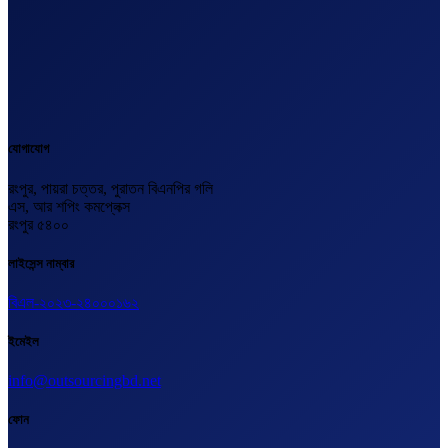
যোগাযোগ
রংপুর, পায়রা চত্তর, পুরাতন বিএনপির গলি
এস, আর শপিং কমপ্লেক্স
রংপুর ৫৪০০
লাইসেন্স নাম্বার
বিএল-২০২৩-২৪০০০১৬২
ইমেইল
info@outsourcingbd.net
ফোন