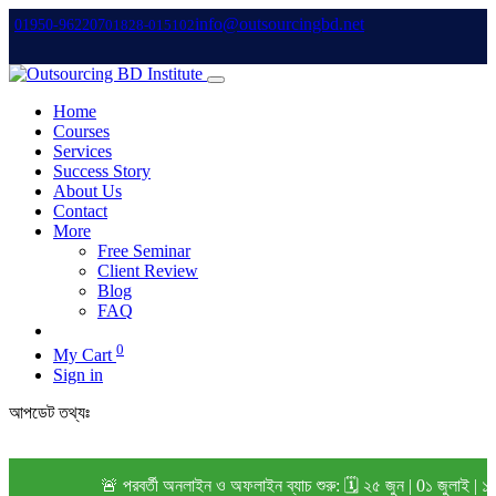
info@outsourcingbd.net
01950-962207
01828-015102
Home
Courses
Services
Success Story
About Us
Contact
More
Free Seminar
Client Review
Blog
FAQ
0
My Cart
Sign in
আপডেট তথ্যঃ
🚨 পরবর্তী অনলাইন ও অফলাইন ব্যাচ শুরু: 🗓️ ২৫ জুন | 0১ জুলাই | 