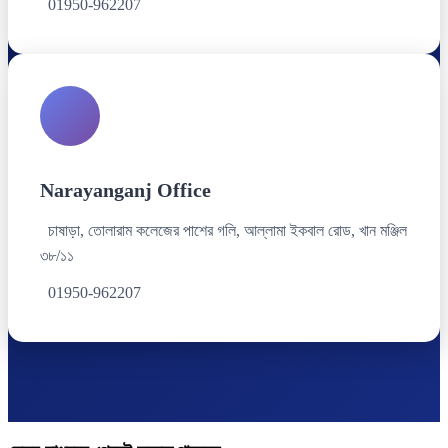
01950-962207
Narayanganj Office
চাষাড়া, তোলারাম কলেজের পাশের গলি, আল্লামা ইকবাল রোড, খান মঞ্জিল
৩৮/১১
01950-962207