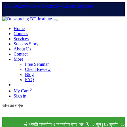
info@outsourcingbd.net
01950-962207
01828-015102
Home
Courses
Services
Success Story
About Us
Contact
More
Free Seminar
Client Review
Blog
FAQ
0
My Cart
Sign in
আপডেট তথ্যঃ
🚨 পরবর্তী অনলাইন ও অফলাইন ব্যাচ শুরু: 🗓️ ২৫ জুন | 0১ জুলাই | ১৫