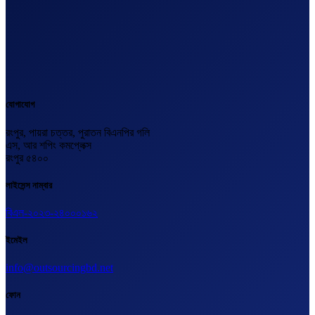
যোগাযোগ
রংপুর, পায়রা চত্তর, পুরাতন বিএনপির গলি
এস, আর শপিং কমপ্লেক্স
রংপুর ৫৪০০
লাইসেন্স নাম্বার
বিএল-২০২৩-২৪০০০১৬২
ইমেইল
info@outsourcingbd.net
ফোন