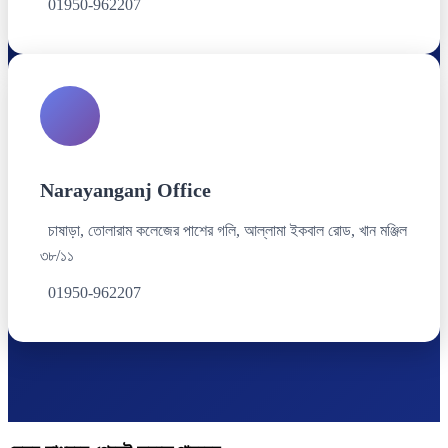
01950-962207
Narayanganj Office
চাষাড়া, তোলারাম কলেজের পাশের গলি, আল্লামা ইকবাল রোড, খান মঞ্জিল
৩৮/১১
01950-962207