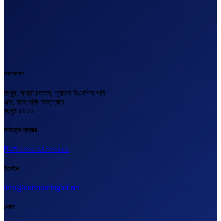
যোগাযোগ
রংপুর, পায়রা চত্তর, পুরাতন বিএনপির গলি
এস, আর শপিং কমপ্লেক্স
রংপুর ৫৪০০
লাইসেন্স নাম্বার
বিএল-২০২৩-২৪০০০১৬২
ইমেইল
info@outsourcingbd.net
ফোন