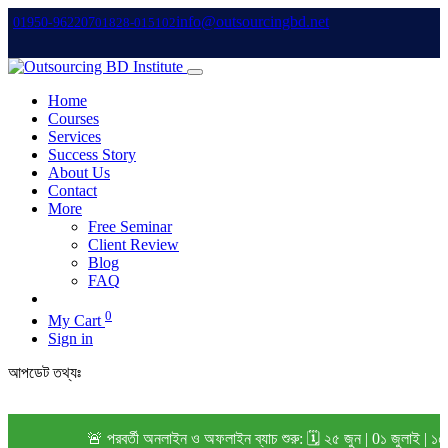
info@outsourcingbd.net
01950-962207
01828-015102
Home
Courses
Services
Success Story
About Us
Contact
More
Free Seminar
Client Review
Blog
FAQ
0
My Cart
Sign in
আপডেট তথ্যঃ
🚨 পরবর্তী অনলাইন ও অফলাইন ব্যাচ শুরু: 🗓️ ২৫ জুন | 0১ জুলাই | ১