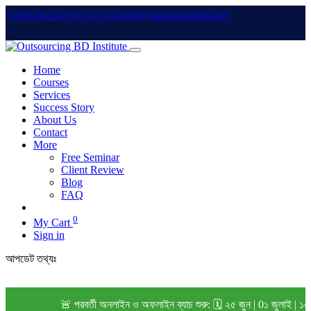
info@outsourcingbd.net
01950-962207
01828-015102
Home
Courses
Services
Success Story
About Us
Contact
More
Free Seminar
Client Review
Blog
FAQ
0
My Cart
Sign in
আপডেট তথ্যঃ
🚨 পরবর্তী অনলাইন ও অফলাইন ব্যাচ শুরু: 🗓️ ২৫ জুন | 0১ জুলাই | ১