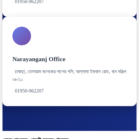
01950-962207
Narayanganj Office
চাষাড়া, তোলারাম কলেজের পাশের গলি, আল্লামা ইকবাল রোড, খান মঞ্জিল
৩৮/১১
01950-962207