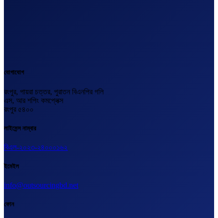
যোগাযোগ
রংপুর, পায়রা চত্তর, পুরাতন বিএনপির গলি
এস, আর শপিং কমপ্লেক্স
রংপুর ৫৪০০
লাইসেন্স নাম্বার
বিএল-২০২৩-২৪০০০১৬২
ইমেইল
info@outsourcingbd.net
ফোন