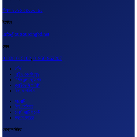
বিএল-২০২৩-২৪০০০১৬২
ইমেইল
info@outsourcingbd.net
ফোন
01828-015102
,
01950-962207
ভর্তি
লাইভ কোর্সসমূহ
টার্মস এন্ড কন্ডিশন
প্রাইভেসি পলিসি
রিফান্ড পলিসি
সাপোর্ট
ফ্রি সেমিনার
কোর্স সার্টিফিকেট
প্রশ্ন ব্যাংক
সোশ্যাল মিডিয়া