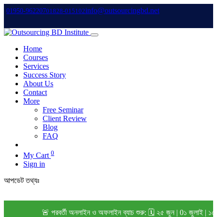
info@outsourcingbd.net
01950-962207
01828-015102
Home
Courses
Services
Success Story
About Us
Contact
More
Free Seminar
Client Review
Blog
FAQ
0
My Cart
Sign in
আপডেট তথ্যঃ
🚨 পরবর্তী অনলাইন ও অফলাইন ব্যাচ শুরু: 🗓️ ২৫ জুন | 0১ জুলাই | ১