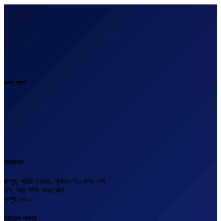
গুগল ম্যাপ
যোগাযোগ
রংপুর, পায়রা চত্তর, পুরাতন বিএনপির গলি
এস, আর শপিং কমপ্লেক্স
রংপুর ৫৪০০
লাইসেন্স নাম্বার