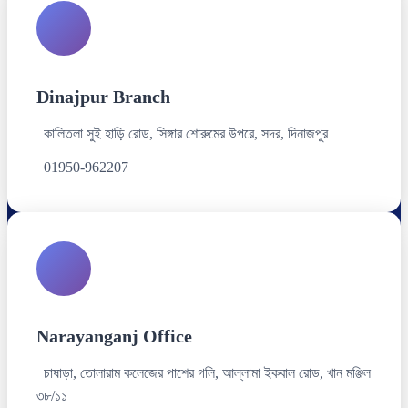
Dinajpur Branch
কালিতলা সুই হাড়ি রোড, সিঙ্গার শোরুমের উপরে, সদর, দিনাজপুর
01950-962207
Narayanganj Office
চাষাড়া, তোলারাম কলেজের পাশের গলি, আল্লামা ইকবাল রোড, খান মঞ্জিল
৩৮/১১