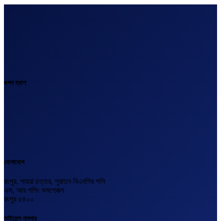
গুগল ম্যাপ
যোগাযোগ
রংপুর, পায়রা চত্তর, পুরাতন বিএনপির গলি
এস, আর শপিং কমপ্লেক্স
রংপুর ৫৪০০
লাইসেন্স নাম্বার