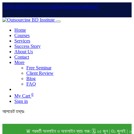
info@outsourcingbd.net
01950-962207
01828-015102
Home
Courses
Services
Success Story
About Us
Contact
More
Free Seminar
Client Review
Blog
FAQ
0
My Cart
Sign in
আপডেট তথ্যঃ
🚨 পরবর্তী অনলাইন ও অফলাইন ব্যাচ শুরু: 🗓️ ২৫ জুন | 0১ জুলাই | ১