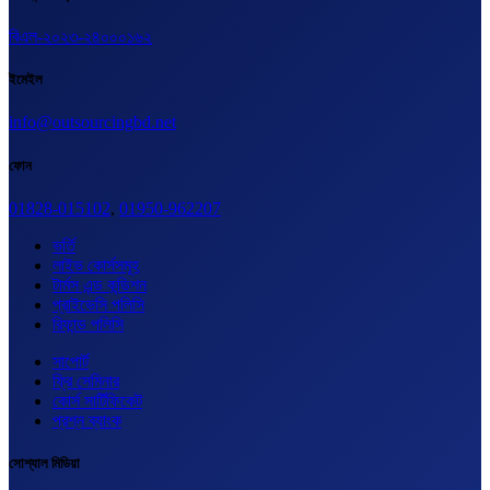
বিএল-২০২৩-২৪০০০১৬২
ইমেইল
info@outsourcingbd.net
ফোন
01828-015102
,
01950-962207
ভর্তি
লাইভ কোর্সসমূহ
টার্মস এন্ড কন্ডিশন
প্রাইভেসি পলিসি
রিফান্ড পলিসি
সাপোর্ট
ফ্রি সেমিনার
কোর্স সার্টিফিকেট
প্রশ্ন ব্যাংক
সোশ্যাল মিডিয়া