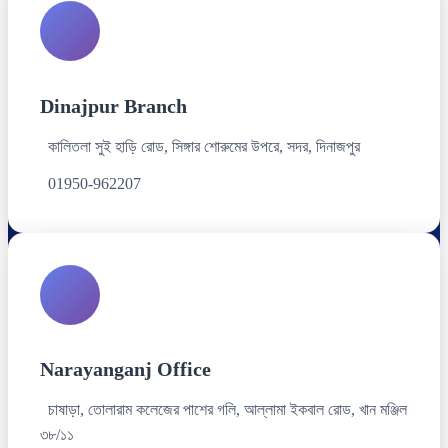
Dinajpur Branch
কালিতলা সুই হাড়ি রোড, সিঙ্গার শোরুমের উপরে, সদর, দিনাজপুর
01950-962207
Narayanganj Office
চাষাড়া, তোলারাম কলেজের পাশের গলি, আল্লামা ইকবাল রোড, খান মঞ্জিল
৩৮/১১