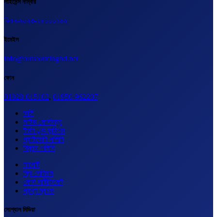
লাইসেন্স নাম্বার
বিএল-২০২৩-২৪০০০১৬২
ইমেইল
info@outsourcingbd.net
ফোন
01828-015102
,
01950-962207
ভর্তি
লাইভ কোর্সসমূহ
টার্মস এন্ড কন্ডিশন
প্রাইভেসি পলিসি
রিফান্ড পলিসি
সাপোর্ট
ফ্রি সেমিনার
কোর্স সার্টিফিকেট
প্রশ্ন ব্যাংক
সোশ্যাল মিডিয়া