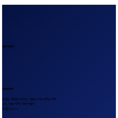
গুগল ম্যাপ
যোগাযোগ
রংপুর, পায়রা চত্তর, পুরাতন বিএনপির গলি
এস, আর শপিং কমপ্লেক্স
রংপুর ৫৪০০