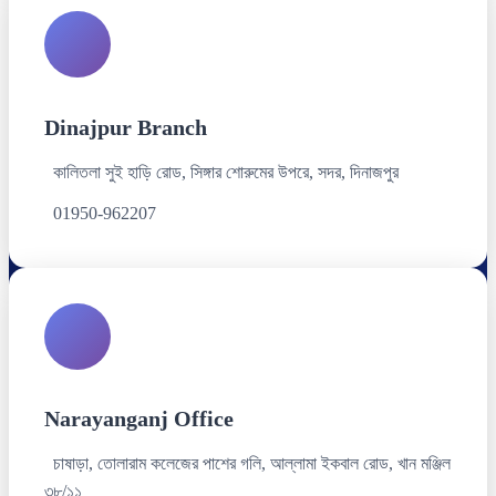
Dinajpur Branch
কালিতলা সুই হাড়ি রোড, সিঙ্গার শোরুমের উপরে, সদর, দিনাজপুর
01950-962207
Narayanganj Office
চাষাড়া, তোলারাম কলেজের পাশের গলি, আল্লামা ইকবাল রোড, খান মঞ্জিল
৩৮/১১