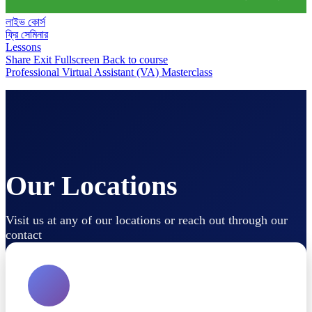
লাইভ কোর্স
ফ্রি সেমিনার
Lessons
Share
Exit Fullscreen
Back to course
Professional Virtual Assistant (VA) Masterclass
Our Locations
Visit us at any of our locations or reach out through our
contact