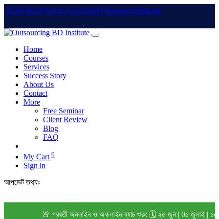
info@outsourcingbd.net
01950-962207
01828-015102
Home
Courses
Services
Success Story
About Us
Contact
More
Free Seminar
Client Review
Blog
FAQ
0
My Cart
Sign in
আপডেট তথ্যঃ
🚨 পরবর্তী অনলাইন ও অফলাইন ব্যাচ শুরু: 🗓️ ২৫ জুন | 0১ জুলাই | ১