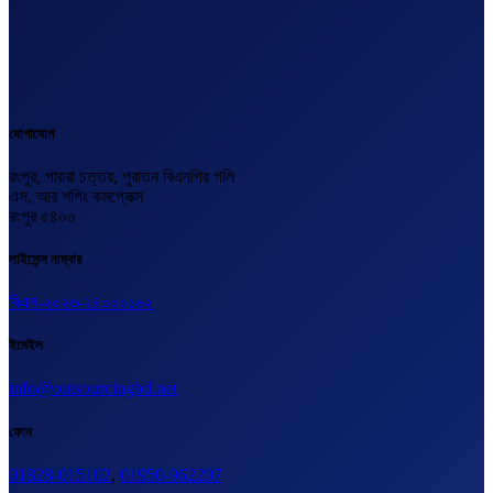
যোগাযোগ
রংপুর, পায়রা চত্তর, পুরাতন বিএনপির গলি
এস, আর শপিং কমপ্লেক্স
রংপুর ৫৪০০
লাইসেন্স নাম্বার
বিএল-২০২৩-২৪০০০১৬২
ইমেইল
info@outsourcingbd.net
ফোন
01828-015102
,
01950-962207