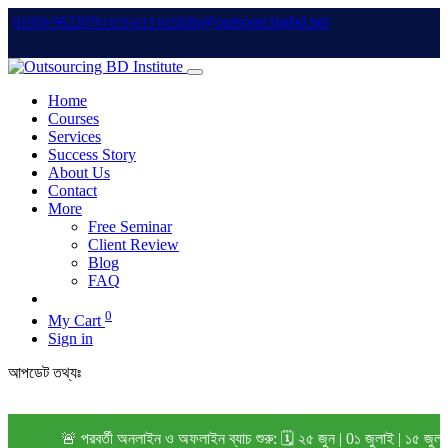
info@outsourcingbd.net
01950-962207
01828-015102
Home
Courses
Services
Success Story
About Us
Contact
More
Free Seminar
Client Review
Blog
FAQ
0
My Cart
Sign in
আপডেট তথ্যঃ
🚨 পরবর্তী অনলাইন ও অফলাইন ব্যাচ শুরু: 🗓️ ২৫ জুন | 0১ জুলাই | ১৫ জু