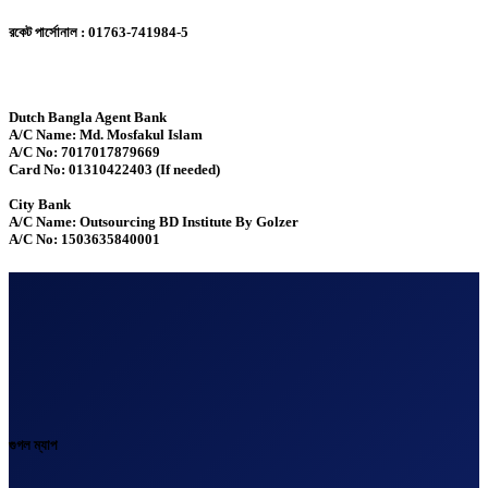
রকেট পার্সোনাল : 01763-741984-5
Dutch Bangla Agent Bank
A/C Name: Md. Mosfakul Islam
A/C No: 7017017879669
Card No: 01310422403 (If needed)
City Bank
A/C Name: Outsourcing BD Institute By Golzer
A/C No: 1503635840001
গুগল ম্যাপ