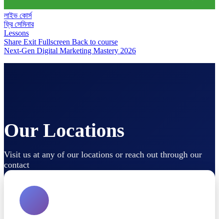
লাইভ কোর্স
ফ্রি সেমিনার
Lessons
Share
Exit Fullscreen
Back to course
Next-Gen Digital Marketing Mastery 2026
Our Locations
Visit us at any of our locations or reach out through our
contact