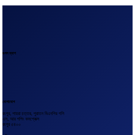
গুগল ম্যাপ
যোগাযোগ
রংপুর, পায়রা চত্তর, পুরাতন বিএনপির গলি
এস, আর শপিং কমপ্লেক্স
রংপুর ৫৪০০