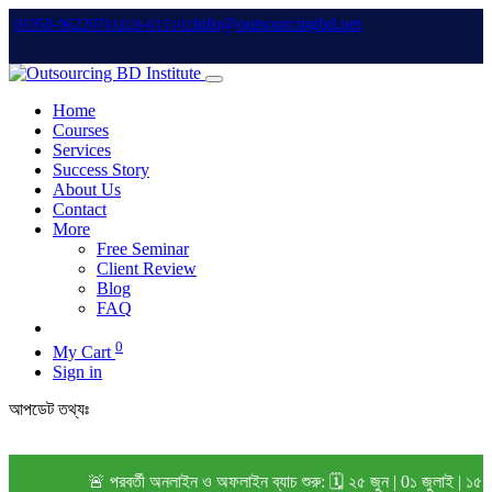
info@outsourcingbd.net
01950-962207
01828-015102
Home
Courses
Services
Success Story
About Us
Contact
More
Free Seminar
Client Review
Blog
FAQ
0
My Cart
Sign in
আপডেট তথ্যঃ
🚨 পরবর্তী অনলাইন ও অফলাইন ব্যাচ শুরু: 🗓️ ২৫ জুন | 0১ জুলাই | ১৫