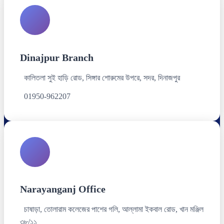
Dinajpur Branch
কালিতলা সুই হাড়ি রোড, সিঙ্গার শোরুমের উপরে, সদর, দিনাজপুর
01950-962207
Narayanganj Office
চাষাড়া, তোলারাম কলেজের পাশের গলি, আল্লামা ইকবাল রোড, খান মঞ্জিল
৩৮/১১