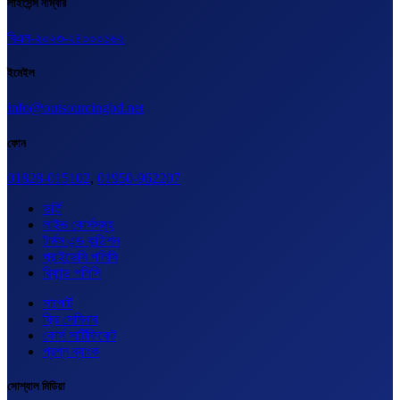
লাইসেন্স নাম্বার
বিএল-২০২৩-২৪০০০১৬২
ইমেইল
info@outsourcingbd.net
ফোন
01828-015102
,
01950-962207
ভর্তি
লাইভ কোর্সসমূহ
টার্মস এন্ড কন্ডিশন
প্রাইভেসি পলিসি
রিফান্ড পলিসি
সাপোর্ট
ফ্রি সেমিনার
কোর্স সার্টিফিকেট
প্রশ্ন ব্যাংক
সোশ্যাল মিডিয়া