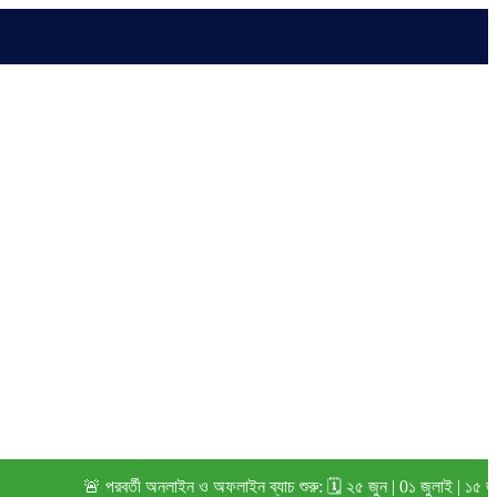
🚨 পরবর্তী অনলাইন ও অফলাইন ব্যাচ শুরু: 🗓️ ২৫ জুন | 0১ জুলাই | ১৫ জুলাই (২