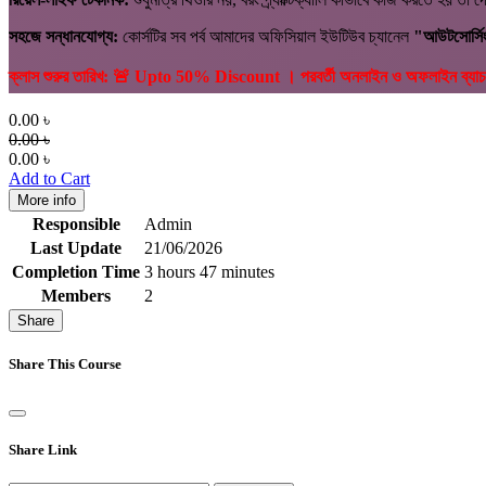
সহজে সন্ধানযোগ্য:
কোর্সটির সব পর্ব আমাদের অফিসিয়াল ইউটিউব চ্যানেল
"আউটসোর্সিং
ক্লাস শুরুর তারিখ: 🚨 Upto 50% Discount । পরবর্তী অনলাইন ও অফলাইন ব্
0.00
৳
0.00
৳
0.00
৳
Add to Cart
More info
Responsible
Admin
Last Update
21/06/2026
Completion Time
3 hours 47 minutes
Members
2
Share
Share This Course
Share Link