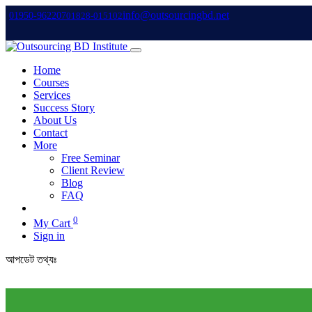
info@outsourcingbd.net
01950-962207
01828-015102
Home
Courses
Services
Success Story
About Us
Contact
More
Free Seminar
Client Review
Blog
FAQ
0
My Cart
Sign in
আপডেট তথ্যঃ