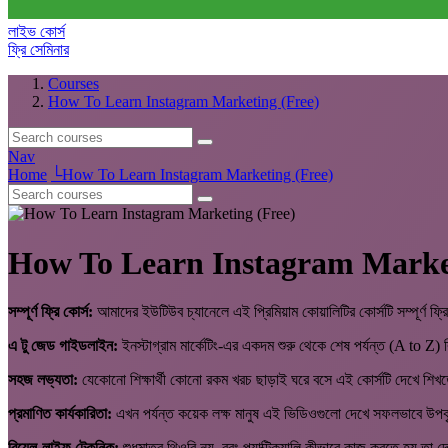
লাইভ কোর্স
ফ্রি সেমিনার
Courses
How To Learn Instagram Marketing (Free)
Nav
Home
└
How To Learn Instagram Marketing (Free)
How To Learn Instagram Market
সম্পূর্ণ ফ্রি কোর্স:
আমাদের ইউটিউব চ্যানেলে এই প্রিমিয়াম কোয়ালিটির কোর্সটি সম্পূর্ণ ফ্র
এ টু জেড গাইডলাইন:
ইনস্টাগ্রাম মার্কেটিং-এর একদম শুরু থেকে শেষ পর্যন্ত (A to Z
সহজ লভ্যতা:
যেকোনো শিক্ষার্থী কোনো রকম খরচ ছাড়াই ঘরে বসে এই কোর্সটি দেখে শিখ
প্রমাণিত কার্যকারিতা:
এখন পর্যন্ত কয়েক লক্ষ মানুষ এই ভিডিওগুলো দেখে সফলভাবে উ
রিয়েল-লাইফ টেকনিক:
শুধুমাত্র থিওরি নয়, বরং প্র্যাক্টিক্যালি কীভাবে কাজ করতে হয় তা