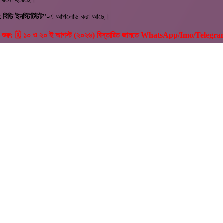
 বিডি ইনস্টিটিউট"
-এ আপলোড করা আছে।
যাচ শুরু: 🗓️ ১০ ও ২০ ই আগস্ট (২০২৬) বিস্তারিত জানতে WhatsApp/Imo/Teleg