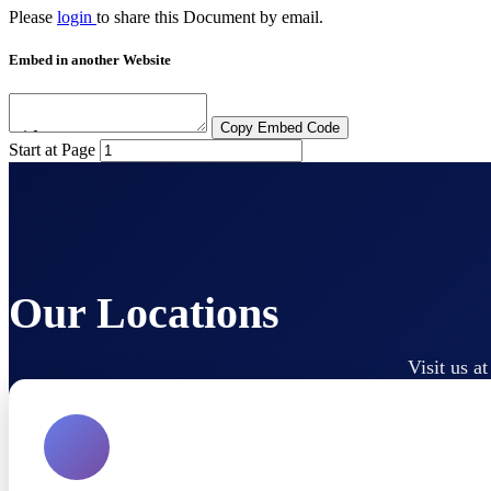
Please
login
to share this
Document
by email.
Embed in another Website
Copy Embed Code
Start at Page
Our Locations
Visit us a