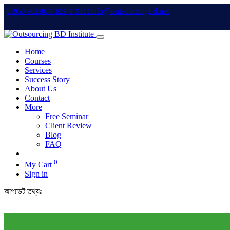
info@outsourcingbd.net
01950-962207
01828-015102
Home
Courses
Services
Success Story
About Us
Contact
More
Free Seminar
Client Review
Blog
FAQ
0
My Cart
Sign in
আপডেট তথ্যঃ