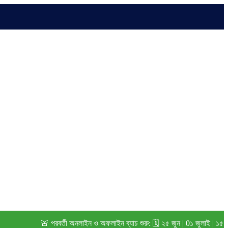
🚨 পরবর্তী অনলাইন ও অফলাইন ব্যাচ শুরু: 🗓️ ২৫ জুন | 0১ জুলাই | ১৫ জুলাই 