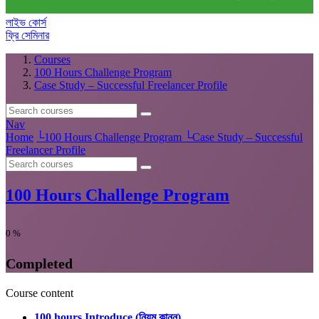
লাইভ কোর্স
ফ্রি সেমিনার
Courses
100 Hours Challenge Program
Case Study – Successful Freelancer Profile
Nav
Home
└
100 Hours Challenge Program
└
Case Study – Successful
Freelancer Profile
100 Hours Challenge Program
0
%
Completed
Course content
100 hours Introduce (নিয়ম কানুন)