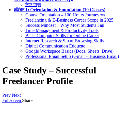
নিয়ম কানুন
মডিউল 1: Orientation & Foundation (10 Classes)
Course Orientation – 100 Hours Journey শুরু
Freelancing & E-Business Career Scope in 2025
Success Mindset – Why Most Students Fail
Time Management & Productivity Tools
Basic Computer Skills for Online Career
Internet Research & Smart Browsing Skills
Digital Communication Etiquette
Google Workspace Basics (Docs, Sheets, Drive)
Professional Email Setup (Gmail + Business Email)
Case Study – Successful
Freelancer Profile
Prev
Next
Fullscreen
Share