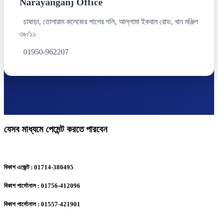
Narayanganj Office
চাষাড়া, তোলারাম কলেজের পাশের গলি, আল্লামা ইকবাল রোড, খান মঞ্জিল
৩৮/১১
01950-962207
যেসব মাধ্যমে পেমেন্ট করতে পারবেন
বিকাশ এজেন্ট : 01714-380495
বিকাশ পার্সোনাল : 01756-412096
বিকাশ পার্সোনাল : 01557-421901