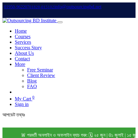
info@outsourcingbd.net
01950-962207
01828-015102
Home
Courses
Services
Success Story
About Us
Contact
More
Free Seminar
Client Review
Blog
FAQ
0
My Cart
Sign in
আপডেট তথ্যঃ
🚨 পরবর্তী অনলাইন ও অফলাইন ব্যাচ শুরু: 🗓️ ২৫ জুন | 0১ জুলাই | ১৫ জু