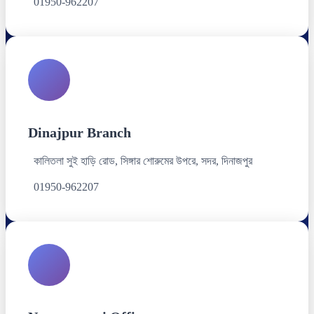
01950-962207
Dinajpur Branch
কালিতলা সুই হাড়ি রোড, সিঙ্গার শোরুমের উপরে, সদর, দিনাজপুর
01950-962207