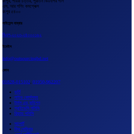
রংপুর, পায়রা চত্তর, পুরাতন বিএনপির গলি
এস, আর শপিং কমপ্লেক্স
রংপুর ৫৪০০
লাইসেন্স নাম্বার
বিএল-২০২৩-২৪০০০১৬২
ইমেইল
info@outsourcingbd.net
ফোন
01828-015102
,
01950-962207
ভর্তি
লাইভ কোর্সসমূহ
টার্মস এন্ড কন্ডিশন
প্রাইভেসি পলিসি
রিফান্ড পলিসি
সাপোর্ট
ফ্রি সেমিনার