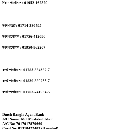
বিকাশ পার্সোনাল : 01952-162329
নগদ এজেন্ট : 01714-380495
নগদ পার্সোনাল : 01756-412096
নগদ পার্সোনাল : 01950-962207
রকেট পার্সোনাল : 01785-334632-7
রকেট পার্সোনাল : 01830-389255-7
রকেট পার্সোনাল : 01763-741984-5
Dutch Bangla Agent Bank
A/C Name: Md. Mosfakul Islam
A/C No: 7017017879669
Card No: 01310422403 (If needed)