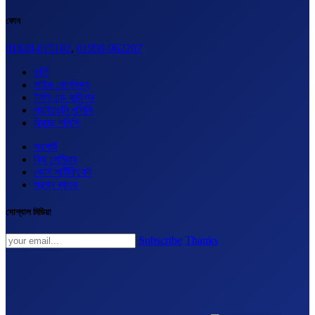
ফোন
01828-015102
,
01950-962207
ভর্তি
লাইভ কোর্সসমূহ
টার্মস এন্ড কন্ডিশন
প্রাইভেসি পলিসি
রিফান্ড পলিসি
সাপোর্ট
ফ্রি সেমিনার
কোর্স সার্টিফিকেট
প্রশ্ন ব্যাংক
সোশ্যাল মিডিয়া
Subscribe
Thanks