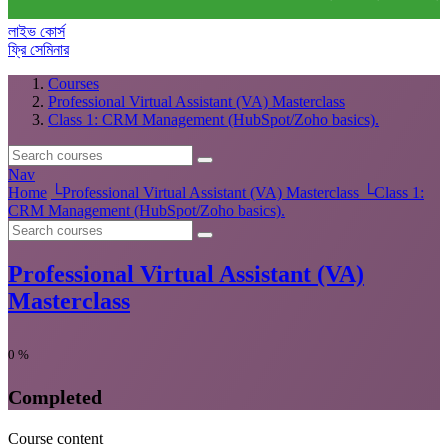
লাইভ কোর্স
ফ্রি সেমিনার
Courses
Professional Virtual Assistant (VA) Masterclass
Class 1: CRM Management (HubSpot/Zoho basics).
Nav
Home
└
Professional Virtual Assistant (VA) Masterclass
└
Class 1:
CRM Management (HubSpot/Zoho basics).
Professional Virtual Assistant (VA)
Masterclass
0
%
Completed
Course content