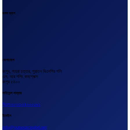
গুগল ম্যাপ
যোগাযোগ
রংপুর, পায়রা চত্তর, পুরাতন বিএনপির গলি
এস, আর শপিং কমপ্লেক্স
রংপুর ৫৪০০
লাইসেন্স নাম্বার
বিএল-২০২৩-২৪০০০১৬২
ইমেইল
info@outsourcingbd.net