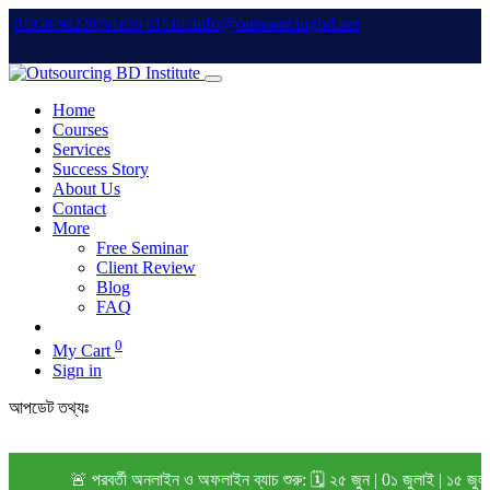
info@outsourcingbd.net
01950-962207
01828-015102
Home
Courses
Services
Success Story
About Us
Contact
More
Free Seminar
Client Review
Blog
FAQ
0
My Cart
Sign in
আপডেট তথ্যঃ
🚨 পরবর্তী অনলাইন ও অফলাইন ব্যাচ শুরু: 🗓️ ২৫ জুন | 0১ জুলাই | ১৫ জুল