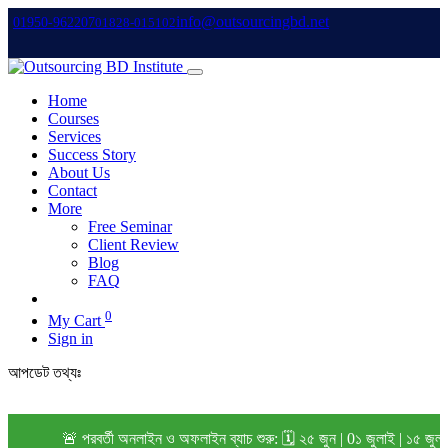
info@outsourcingbd.net
01950-962207
01828-015102
Home
Courses
Services
Success Story
About Us
Contact
More
Free Seminar
Client Review
Blog
FAQ
0
My Cart
Sign in
আপডেট তথ্যঃ
🚨 পরবর্তী অনলাইন ও অফলাইন ব্যাচ শুরু: 🗓️ ২৫ জুন | 0১ জুলাই | ১৫ জু