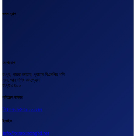
গুগল ম্যাপ
যোগাযোগ
রংপুর, পায়রা চত্তর, পুরাতন বিএনপির গলি
এস, আর শপিং কমপ্লেক্স
রংপুর ৫৪০০
লাইসেন্স নাম্বার
বিএল-২০২৩-২৪০০০১৬২
ইমেইল
info@outsourcingbd.net