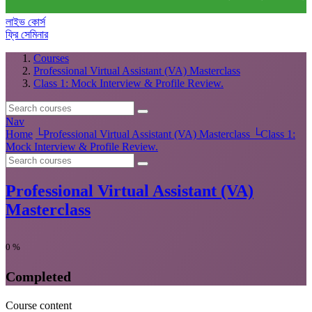
লাইভ কোর্স
ফ্রি সেমিনার
Courses
Professional Virtual Assistant (VA) Masterclass
Class 1: Mock Interview & Profile Review.
Nav
Home
└
Professional Virtual Assistant (VA) Masterclass
└
Class 1:
Mock Interview & Profile Review.
Professional Virtual Assistant (VA)
Masterclass
0
%
Completed
Course content