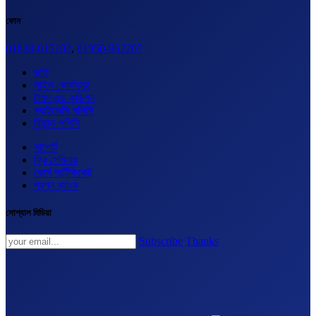
ফোন
01828-015102
,
01950-962207
ভর্তি
লাইভ কোর্সসমূহ
টার্মস এন্ড কন্ডিশন
প্রাইভেসি পলিসি
রিফান্ড পলিসি
সাপোর্ট
ফ্রি সেমিনার
কোর্স সার্টিফিকেট
প্রশ্ন ব্যাংক
সোশ্যাল মিডিয়া
Subscribe
Thanks