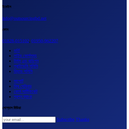
ইমেইল
info@outsourcingbd.net
ফোন
01828-015102
,
01950-962207
ভর্তি
লাইভ কোর্সসমূহ
টার্মস এন্ড কন্ডিশন
প্রাইভেসি পলিসি
রিফান্ড পলিসি
সাপোর্ট
ফ্রি সেমিনার
কোর্স সার্টিফিকেট
প্রশ্ন ব্যাংক
সোশ্যাল মিডিয়া
Subscribe
Thanks