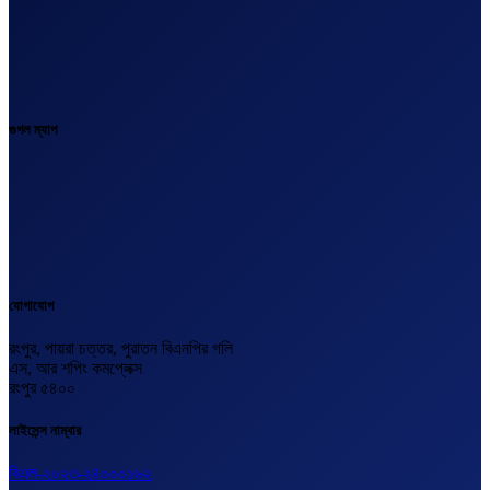
গুগল ম্যাপ
যোগাযোগ
রংপুর, পায়রা চত্তর, পুরাতন বিএনপির গলি
এস, আর শপিং কমপ্লেক্স
রংপুর ৫৪০০
লাইসেন্স নাম্বার
বিএল-২০২৩-২৪০০০১৬২