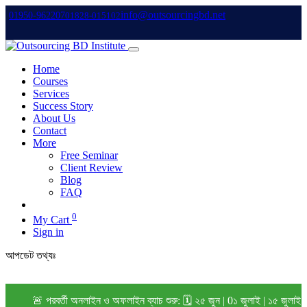
info@outsourcingbd.net
01950-962207
01828-015102
Home
Courses
Services
Success Story
About Us
Contact
More
Free Seminar
Client Review
Blog
FAQ
0
My Cart
Sign in
আপডেট তথ্যঃ
🚨 পরবর্তী অনলাইন ও অফলাইন ব্যাচ শুরু: 🗓️ ২৫ জুন | 0১ জুলাই | ১৫ জুলাই 