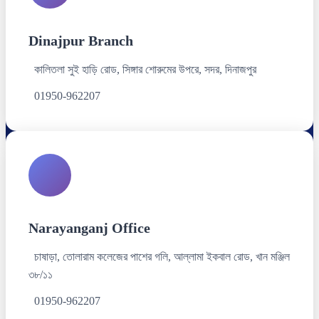
Dinajpur Branch
কালিতলা সুই হাড়ি রোড, সিঙ্গার শোরুমের উপরে, সদর, দিনাজপুর
01950-962207
Narayanganj Office
চাষাড়া, তোলারাম কলেজের পাশের গলি, আল্লামা ইকবাল রোড, খান মঞ্জিল
৩৮/১১
01950-962207