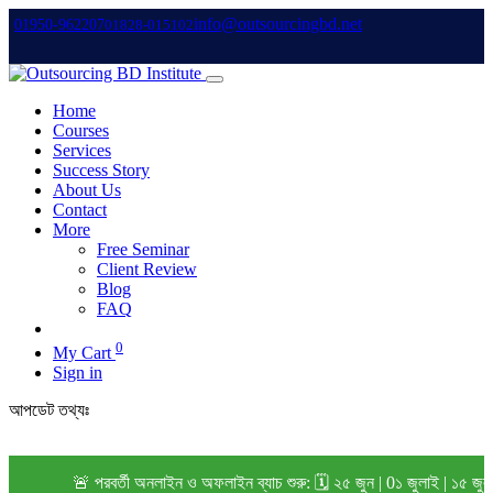
info@outsourcingbd.net
01950-962207
01828-015102
Home
Courses
Services
Success Story
About Us
Contact
More
Free Seminar
Client Review
Blog
FAQ
0
My Cart
Sign in
আপডেট তথ্যঃ
🚨 পরবর্তী অনলাইন ও অফলাইন ব্যাচ শুরু: 🗓️ ২৫ জুন | 0১ জুলাই | ১৫ জুল