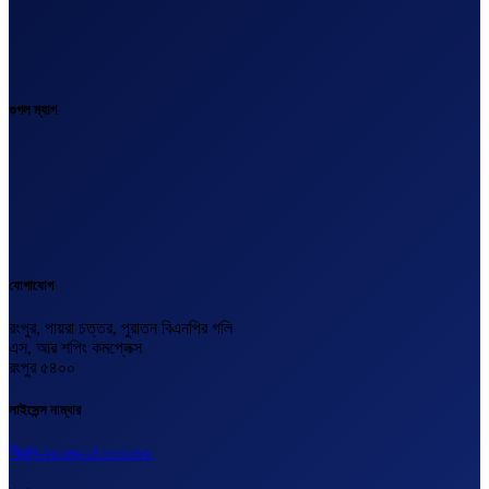
গুগল ম্যাপ
যোগাযোগ
রংপুর, পায়রা চত্তর, পুরাতন বিএনপির গলি
এস, আর শপিং কমপ্লেক্স
রংপুর ৫৪০০
লাইসেন্স নাম্বার
বিএল-২০২৩-২৪০০০১৬২