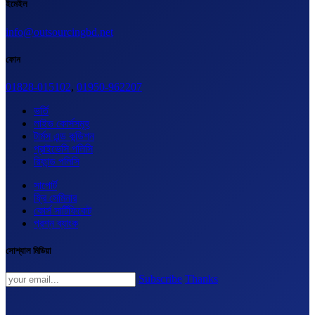
ইমেইল
info@outsourcingbd.net
ফোন
01828-015102
,
01950-962207
ভর্তি
লাইভ কোর্সসমূহ
টার্মস এন্ড কন্ডিশন
প্রাইভেসি পলিসি
রিফান্ড পলিসি
সাপোর্ট
ফ্রি সেমিনার
কোর্স সার্টিফিকেট
প্রশ্ন ব্যাংক
সোশ্যাল মিডিয়া
Subscribe
Thanks