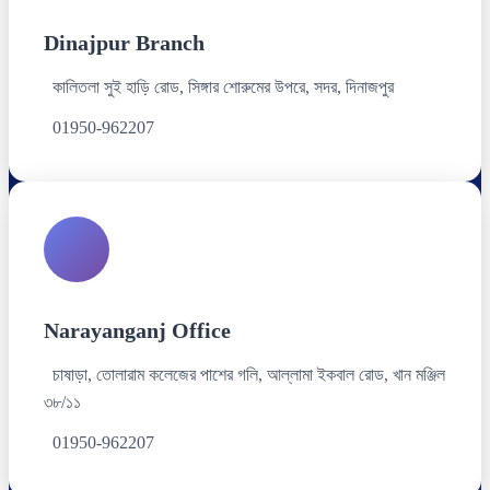
Dinajpur Branch
কালিতলা সুই হাড়ি রোড, সিঙ্গার শোরুমের উপরে, সদর, দিনাজপুর
01950-962207
Narayanganj Office
চাষাড়া, তোলারাম কলেজের পাশের গলি, আল্লামা ইকবাল রোড, খান মঞ্জিল
৩৮/১১
01950-962207