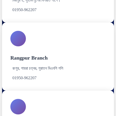
মিরপুর ২, সুইমিংপুলের বিপরীত পাশে।
01950-962207
Rangpur Branch
রংপুর, পায়রা চত্বর, পুরাতন বিএনপি গলি
01950-962207