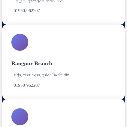
মিরপুর ২, সুইমিংপুলের বিপরীত পাশে।
01950-962207
Rangpur Branch
রংপুর, পায়রা চত্বর, পুরাতন বিএনপি গলি
01950-962207