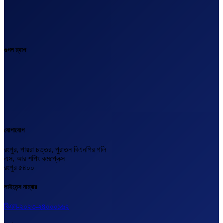
গুগল ম্যাপ
যোগাযোগ
রংপুর, পায়রা চত্তর, পুরাতন বিএনপির গলি
এস, আর শপিং কমপ্লেক্স
রংপুর ৫৪০০
লাইসেন্স নাম্বার
বিএল-২০২৩-২৪০০০১৬২