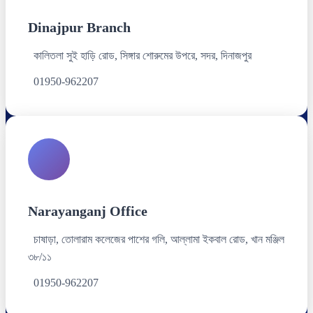
Dinajpur Branch
কালিতলা সুই হাড়ি রোড, সিঙ্গার শোরুমের উপরে, সদর, দিনাজপুর
01950-962207
Narayanganj Office
চাষাড়া, তোলারাম কলেজের পাশের গলি, আল্লামা ইকবাল রোড, খান মঞ্জিল
৩৮/১১
01950-962207