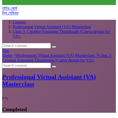
লাইভ কোর্স
ফ্রি সেমিনার
Courses
Professional Virtual Assistant (VA) Masterclass
Class 3: Creating Engaging Thumbnails (Canva design for
VA).
Nav
Home
└
Professional Virtual Assistant (VA) Masterclass
└
Class 3:
Creating Engaging Thumbnails (Canva design for VA).
Professional Virtual Assistant (VA)
Masterclass
0
%
Completed