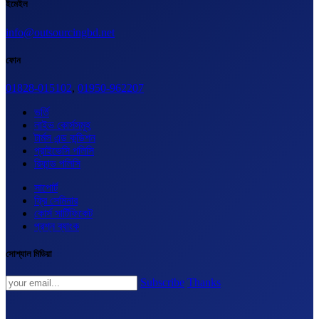
ইমেইল
info@outsourcingbd.net
ফোন
01828-015102
,
01950-962207
ভর্তি
লাইভ কোর্সসমূহ
টার্মস এন্ড কন্ডিশন
প্রাইভেসি পলিসি
রিফান্ড পলিসি
সাপোর্ট
ফ্রি সেমিনার
কোর্স সার্টিফিকেট
প্রশ্ন ব্যাংক
সোশ্যাল মিডিয়া
Subscribe
Thanks