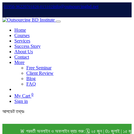
info@outsourcingbd.net
01950-962207
01828-015102
Home
Courses
Services
Success Story
About Us
Contact
More
Free Seminar
Client Review
Blog
FAQ
0
My Cart
Sign in
আপডেট তথ্যঃ
🚨 পরবর্তী অনলাইন ও অফলাইন ব্যাচ শুরু: 🗓️ ২৫ জুন | 0১ জুলাই | ১৫ জ