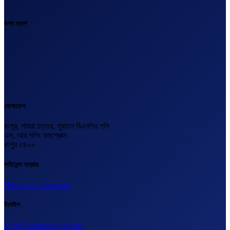
গুগল ম্যাপ
যোগাযোগ
রংপুর, পায়রা চত্তর, পুরাতন বিএনপির গলি
এস, আর শপিং কমপ্লেক্স
রংপুর ৫৪০০
লাইসেন্স নাম্বার
বিএল-২০২৩-২৪০০০১৬২
ইমেইল
info@outsourcingbd.net