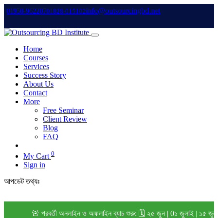
info@outsourcingbd.net
01950-962207
01828-015102
Home
Courses
Services
Success Story
About Us
Contact
More
Free Seminar
Client Review
Blog
FAQ
0
My Cart
Sign in
আপডেট তথ্যঃ
🚨 পরবর্তী অনলাইন ও অফলাইন ব্যাচ শুরু: 🗓️ ২৫ জুন | 0১ জুলাই | ১৫ জুল