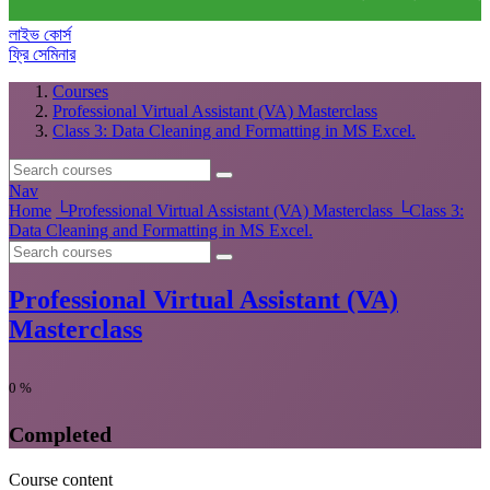
লাইভ কোর্স
ফ্রি সেমিনার
Courses
Professional Virtual Assistant (VA) Masterclass
Class 3: Data Cleaning and Formatting in MS Excel.
Nav
Home
└
Professional Virtual Assistant (VA) Masterclass
└
Class 3:
Data Cleaning and Formatting in MS Excel.
Professional Virtual Assistant (VA)
Masterclass
0
%
Completed
Course content