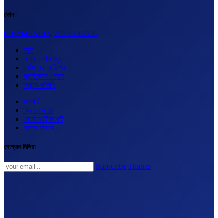
ফোন
01828-015102
,
01950-962207
ভর্তি
লাইভ কোর্সসমূহ
টার্মস এন্ড কন্ডিশন
প্রাইভেসি পলিসি
রিফান্ড পলিসি
সাপোর্ট
ফ্রি সেমিনার
কোর্স সার্টিফিকেট
প্রশ্ন ব্যাংক
সোশ্যাল মিডিয়া
Subscribe
Thanks