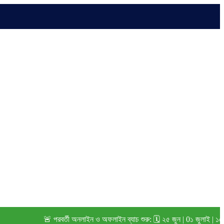
🚨 পরবর্তী অনলাইন ও অফলাইন ব্যাচ শুরু: 🗓️ ২৫ জুন | 0১ জুলাই | ১৫ জুলাই