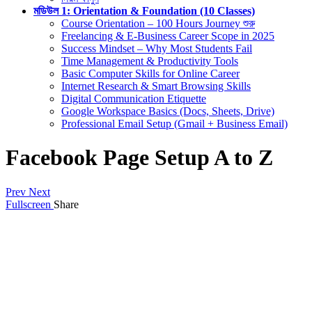
মডিউল 1: Orientation & Foundation (10 Classes)
Course Orientation – 100 Hours Journey শুরু
Freelancing & E-Business Career Scope in 2025
Success Mindset – Why Most Students Fail
Time Management & Productivity Tools
Basic Computer Skills for Online Career
Internet Research & Smart Browsing Skills
Digital Communication Etiquette
Google Workspace Basics (Docs, Sheets, Drive)
Professional Email Setup (Gmail + Business Email)
Facebook Page Setup A to Z
Prev
Next
Fullscreen
Share