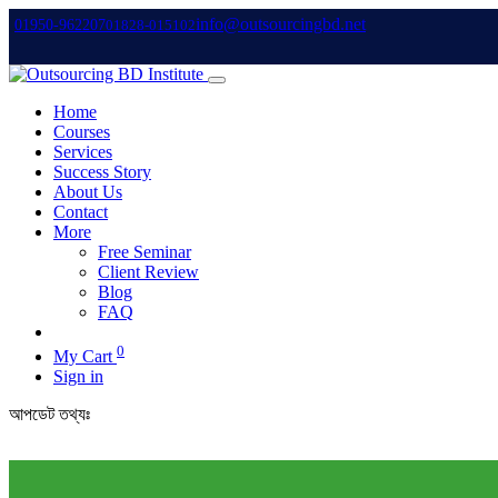
info@outsourcingbd.net
01950-962207
01828-015102
Home
Courses
Services
Success Story
About Us
Contact
More
Free Seminar
Client Review
Blog
FAQ
0
My Cart
Sign in
আপডেট তথ্যঃ