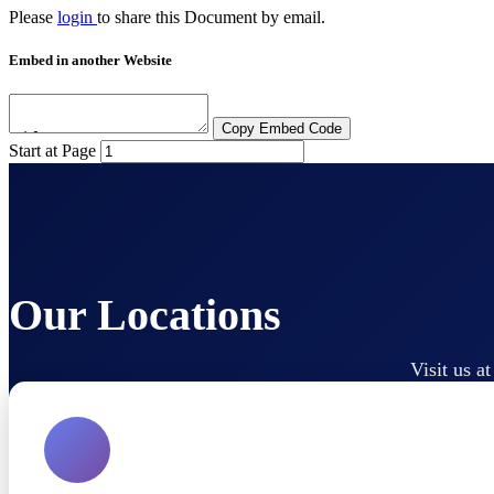
Please
login
to share this
Document
by email.
Embed in another Website
Copy Embed Code
Start at Page
Our Locations
Visit us a