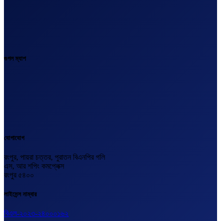
গুগল ম্যাপ
যোগাযোগ
রংপুর, পায়রা চত্তর, পুরাতন বিএনপির গলি
এস, আর শপিং কমপ্লেক্স
রংপুর ৫৪০০
লাইসেন্স নাম্বার
বিএল-২০২৩-২৪০০০১৬২