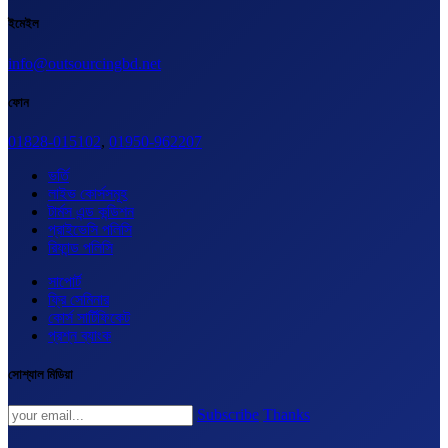
ইমেইল
info@outsourcingbd.net
ফোন
01828-015102
,
01950-962207
ভর্তি
লাইভ কোর্সসমূহ
টার্মস এন্ড কন্ডিশন
প্রাইভেসি পলিসি
রিফান্ড পলিসি
সাপোর্ট
ফ্রি সেমিনার
কোর্স সার্টিফিকেট
প্রশ্ন ব্যাংক
সোশ্যাল মিডিয়া
Subscribe
Thanks