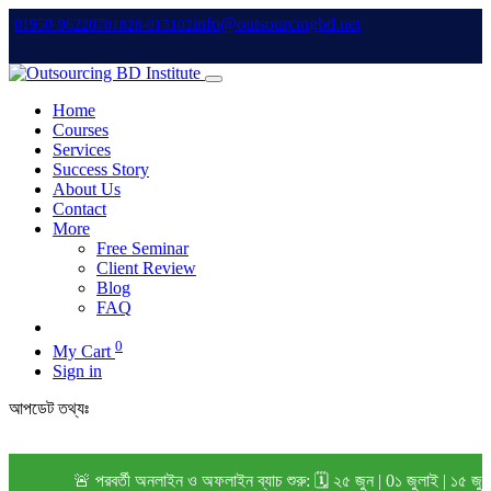
info@outsourcingbd.net
01950-962207
01828-015102
Home
Courses
Services
Success Story
About Us
Contact
More
Free Seminar
Client Review
Blog
FAQ
0
My Cart
Sign in
আপডেট তথ্যঃ
🚨 পরবর্তী অনলাইন ও অফলাইন ব্যাচ শুরু: 🗓️ ২৫ জুন | 0১ জুলাই | ১৫ জু