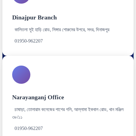
Dinajpur Branch
কালিতলা সুই হাড়ি রোড, সিঙ্গার শোরুমের উপরে, সদর, দিনাজপুর
01950-962207
Narayanganj Office
চাষাড়া, তোলারাম কলেজের পাশের গলি, আল্লামা ইকবাল রোড, খান মঞ্জিল
৩৮/১১
01950-962207