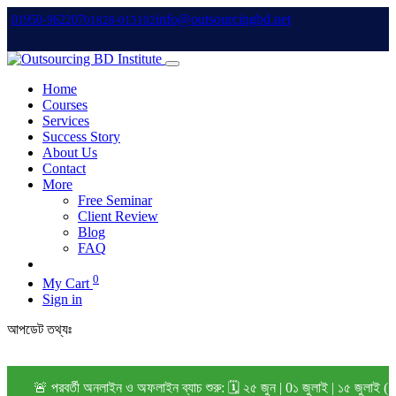
info@outsourcingbd.net
01950-962207
01828-015102
Home
Courses
Services
Success Story
About Us
Contact
More
Free Seminar
Client Review
Blog
FAQ
0
My Cart
Sign in
আপডেট তথ্যঃ
🚨 পরবর্তী অনলাইন ও অফলাইন ব্যাচ শুরু: 🗓️ ২৫ জুন | 0১ জুলাই | ১৫ জুলাই (২