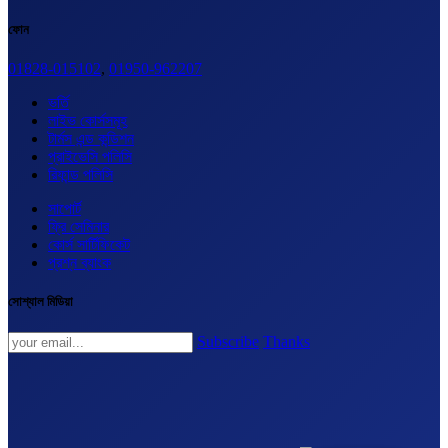
ফোন
01828-015102
,
01950-962207
ভর্তি
লাইভ কোর্সসমূহ
টার্মস এন্ড কন্ডিশন
প্রাইভেসি পলিসি
রিফান্ড পলিসি
সাপোর্ট
ফ্রি সেমিনার
কোর্স সার্টিফিকেট
প্রশ্ন ব্যাংক
সোশ্যাল মিডিয়া
Subscribe
Thanks