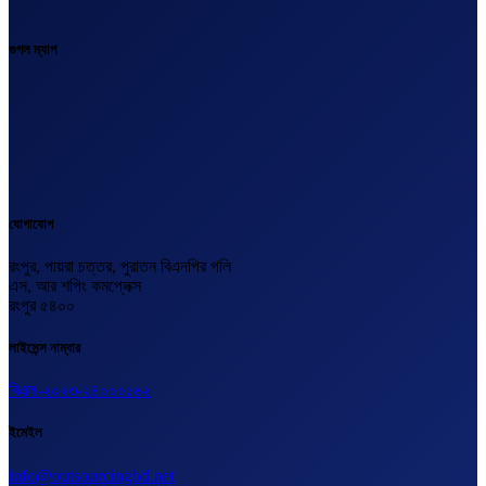
গুগল ম্যাপ
যোগাযোগ
রংপুর, পায়রা চত্তর, পুরাতন বিএনপির গলি
এস, আর শপিং কমপ্লেক্স
রংপুর ৫৪০০
লাইসেন্স নাম্বার
বিএল-২০২৩-২৪০০০১৬২
ইমেইল
info@outsourcingbd.net