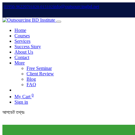
info@outsourcingbd.net
01950-962207
01828-015102
Home
Courses
Services
Success Story
About Us
Contact
More
Free Seminar
Client Review
Blog
FAQ
0
My Cart
Sign in
আপডেট তথ্যঃ