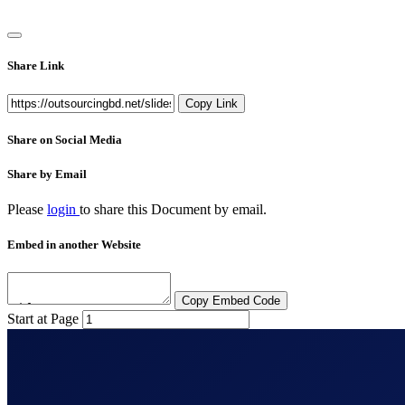
Share Link
Copy Link
Share on Social Media
Share by Email
Please
login
to share this
Document
by email.
Embed in another Website
Copy Embed Code
Start at Page