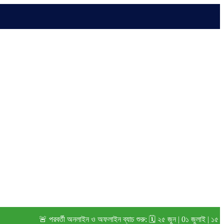
🚨 পরবর্তী অনলাইন ও অফলাইন ব্যাচ শুরু: 🗓️ ২৫ জুন | 0১ জুলাই | ১৫ জুলা