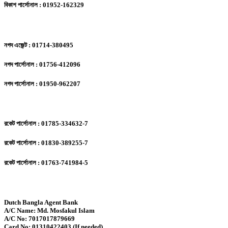
বিকাশ পার্সোনাল : 01952-162329
নগদ এজেন্ট : 01714-380495
নগদ পার্সোনাল : 01756-412096
নগদ পার্সোনাল : 01950-962207
রকেট পার্সোনাল : 01785-334632-7
রকেট পার্সোনাল : 01830-389255-7
রকেট পার্সোনাল : 01763-741984-5
Dutch Bangla Agent Bank
A/C Name: Md. Mosfakul Islam
A/C No: 7017017879669
Card No: 01310422403 (If needed)