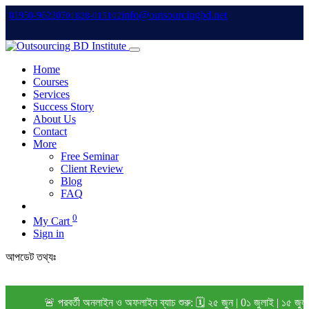
info@outsourcingbd.net
01950-962207
01828-015102
Home
Courses
Services
Success Story
About Us
Contact
More
Free Seminar
Client Review
Blog
FAQ
0
My Cart
Sign in
আপডেট তথ্যঃ
🚨 পরবর্তী অনলাইন ও অফলাইন ব্যাচ শুরু: 🗓️ ২৫ জুন | 0১ জুলাই | ১৫ জুল