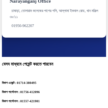
Narayanganj Office
চাষাড়া, তোলারাম কলেজের পাশের গলি, আল্লামা ইকবাল রোড, খান মঞ্জিল
৩৮/১১
01950-962207
যেসব মাধ্যমে পেমেন্ট করতে পারবেন
বিকাশ এজেন্ট : 01714-380495
বিকাশ পার্সোনাল : 01756-412096
বিকাশ পার্সোনাল : 01557-421901