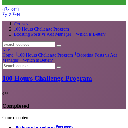
লাইভ কোর্স
ফ্রি সেমিনার
Courses
100 Hours Challenge Program
Boosting Posts vs Ads Manager – Which is Better?
Nav
Home
└
100 Hours Challenge Program
└
Boosting Posts vs Ads
Manager – Which is Better?
100 Hours Challenge Program
0
%
Completed
Course content
100 hours Introduce (নিয়ম কানুন)