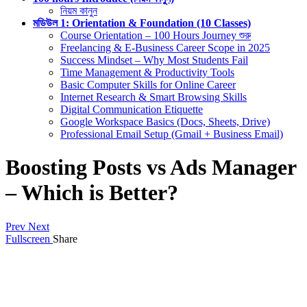
নিয়ম কানুন
মডিউল 1: Orientation & Foundation (10 Classes)
Course Orientation – 100 Hours Journey শুরু
Freelancing & E-Business Career Scope in 2025
Success Mindset – Why Most Students Fail
Time Management & Productivity Tools
Basic Computer Skills for Online Career
Internet Research & Smart Browsing Skills
Digital Communication Etiquette
Google Workspace Basics (Docs, Sheets, Drive)
Professional Email Setup (Gmail + Business Email)
Boosting Posts vs Ads Manager
– Which is Better?
Prev
Next
Fullscreen
Share