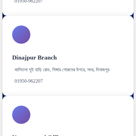
01950-962207
Dinajpur Branch
কালিতলা সুই হাড়ি রোড, সিঙ্গার শোরুমের উপরে, সদর, দিনাজপুর
01950-962207