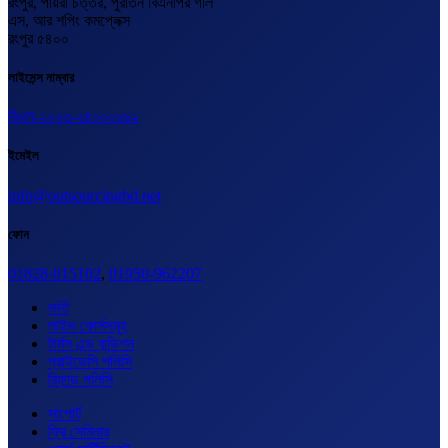
রংপুর, পায়রা চত্তর, পুরাতন বিএনপির গলি
এস, আর শপিং কমপ্লেক্স
রংপুর ৫৪০০
লাইসেন্স নাম্বার
বিএল-২০২৩-২৪০০০১৬২
ইমেইল
info@outsourcingbd.net
ফোন
01828-015102
,
01950-962207
ভর্তি
লাইভ কোর্সসমূহ
টার্মস এন্ড কন্ডিশন
প্রাইভেসি পলিসি
রিফান্ড পলিসি
সাপোর্ট
ফ্রি সেমিনার