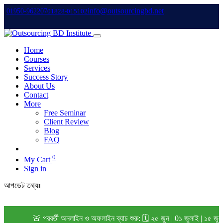
info@outsourcingbd.net
01950-962207
01828-015102
Home
Courses
Services
Success Story
About Us
Contact
More
Free Seminar
Client Review
Blog
FAQ
0
My Cart
Sign in
আপডেট তথ্যঃ
🚨 পরবর্তী অনলাইন ও অফলাইন ব্যাচ শুরু: 🗓️ ২৫ জুন | 0১ জুলাই | ১৫ জুল