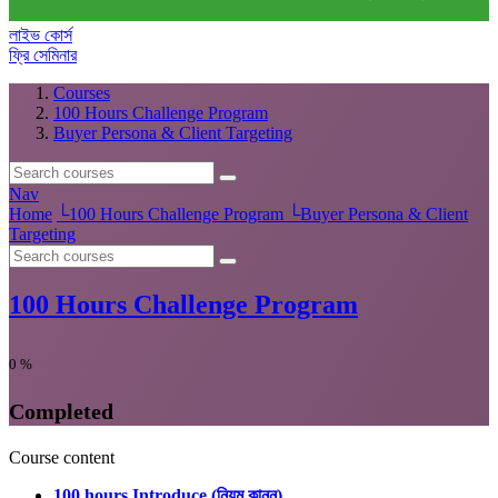
লাইভ কোর্স
ফ্রি সেমিনার
Courses
100 Hours Challenge Program
Buyer Persona & Client Targeting
Nav
Home
└
100 Hours Challenge Program
└
Buyer Persona & Client
Targeting
100 Hours Challenge Program
0
%
Completed
Course content
100 hours Introduce (নিয়ম কানুন)