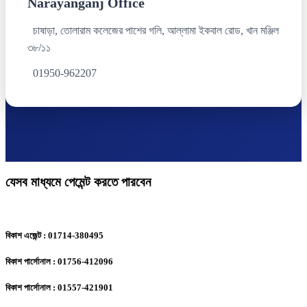
Narayanganj Office
চাষাড়া, তোলারাম কলেজের পাশের গলি, আল্লামা ইকবাল রোড, খান মঞ্জিল
৩৮/১১
01950-962207
যেসব মাধ্যমে পেমেন্ট করতে পারবেন
বিকাশ এজেন্ট : 01714-380495
বিকাশ পার্সোনাল : 01756-412096
বিকাশ পার্সোনাল : 01557-421901