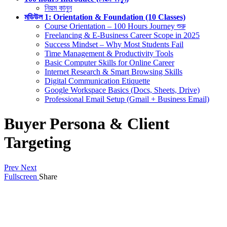
নিয়ম কানুন
মডিউল 1: Orientation & Foundation (10 Classes)
Course Orientation – 100 Hours Journey শুরু
Freelancing & E-Business Career Scope in 2025
Success Mindset – Why Most Students Fail
Time Management & Productivity Tools
Basic Computer Skills for Online Career
Internet Research & Smart Browsing Skills
Digital Communication Etiquette
Google Workspace Basics (Docs, Sheets, Drive)
Professional Email Setup (Gmail + Business Email)
Buyer Persona & Client
Targeting
Prev
Next
Fullscreen
Share