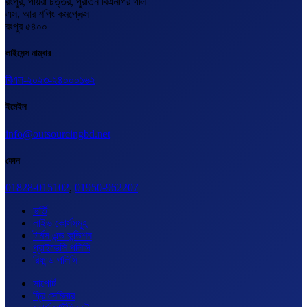
রংপুর, পায়রা চত্তর, পুরাতন বিএনপির গলি
এস, আর শপিং কমপ্লেক্স
রংপুর ৫৪০০
লাইসেন্স নাম্বার
বিএল-২০২৩-২৪০০০১৬২
ইমেইল
info@outsourcingbd.net
ফোন
01828-015102
,
01950-962207
ভর্তি
লাইভ কোর্সসমূহ
টার্মস এন্ড কন্ডিশন
প্রাইভেসি পলিসি
রিফান্ড পলিসি
সাপোর্ট
ফ্রি সেমিনার