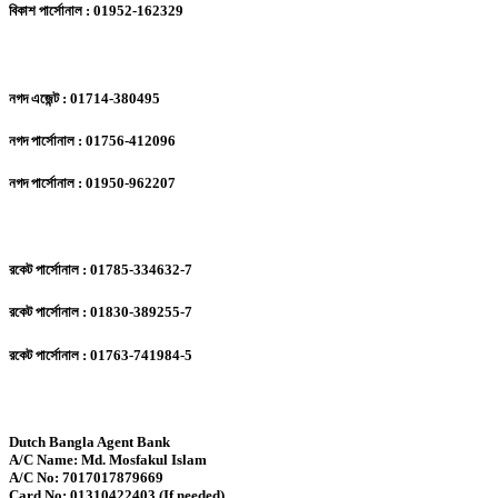
বিকাশ পার্সোনাল : 01952-162329
নগদ এজেন্ট : 01714-380495
নগদ পার্সোনাল : 01756-412096
নগদ পার্সোনাল : 01950-962207
রকেট পার্সোনাল : 01785-334632-7
রকেট পার্সোনাল : 01830-389255-7
রকেট পার্সোনাল : 01763-741984-5
Dutch Bangla Agent Bank
A/C Name: Md. Mosfakul Islam
A/C No: 7017017879669
Card No: 01310422403 (If needed)