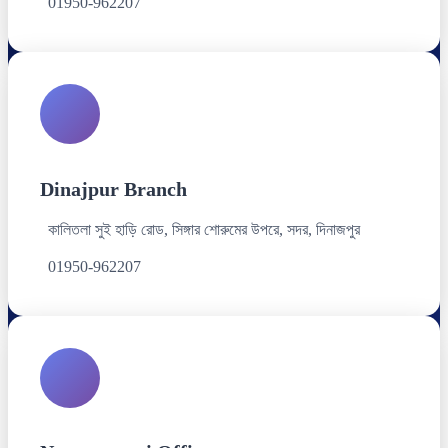
01950-962207
Dinajpur Branch
কালিতলা সুই হাড়ি রোড, সিঙ্গার শোরুমের উপরে, সদর, দিনাজপুর
01950-962207