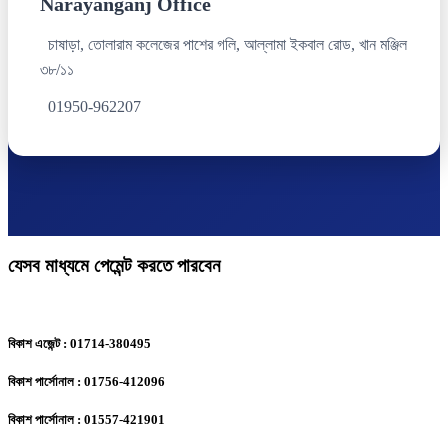
Narayanganj Office
চাষাড়া, তোলারাম কলেজের পাশের গলি, আল্লামা ইকবাল রোড, খান মঞ্জিল
৩৮/১১
01950-962207
যেসব মাধ্যমে পেমেন্ট করতে পারবেন
বিকাশ এজেন্ট : 01714-380495
বিকাশ পার্সোনাল : 01756-412096
বিকাশ পার্সোনাল : 01557-421901