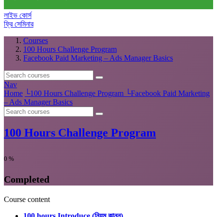
লাইভ কোর্স
ফ্রি সেমিনার
Courses
100 Hours Challenge Program
Facebook Paid Marketing – Ads Manager Basics
Nav
Home
└
100 Hours Challenge Program
└
Facebook Paid Marketing
– Ads Manager Basics
100 Hours Challenge Program
0
%
Completed
Course content
100 hours Introduce (নিয়ম কানুন)