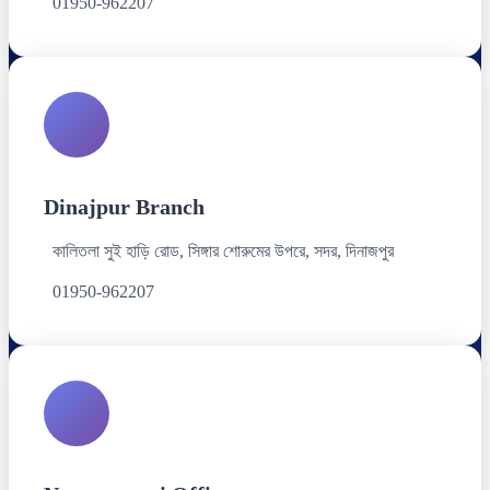
01950-962207
Dinajpur Branch
কালিতলা সুই হাড়ি রোড, সিঙ্গার শোরুমের উপরে, সদর, দিনাজপুর
01950-962207