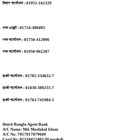
বিকাশ পার্সোনাল : 01952-162329
নগদ এজেন্ট : 01714-380495
নগদ পার্সোনাল : 01756-412096
নগদ পার্সোনাল : 01950-962207
রকেট পার্সোনাল : 01785-334632-7
রকেট পার্সোনাল : 01830-389255-7
রকেট পার্সোনাল : 01763-741984-5
Dutch Bangla Agent Bank
A/C Name: Md. Mosfakul Islam
A/C No: 7017017879669
Card No: 01310422403 (If needed)