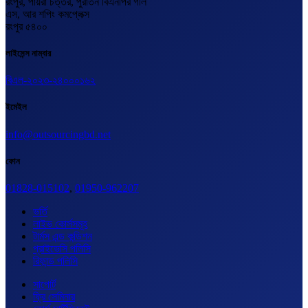
রংপুর, পায়রা চত্তর, পুরাতন বিএনপির গলি
এস, আর শপিং কমপ্লেক্স
রংপুর ৫৪০০
লাইসেন্স নাম্বার
বিএল-২০২৩-২৪০০০১৬২
ইমেইল
info@outsourcingbd.net
ফোন
01828-015102
,
01950-962207
ভর্তি
লাইভ কোর্সসমূহ
টার্মস এন্ড কন্ডিশন
প্রাইভেসি পলিসি
রিফান্ড পলিসি
সাপোর্ট
ফ্রি সেমিনার