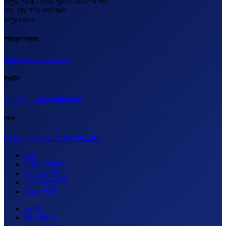
রংপুর, পায়রা চত্তর, পুরাতন বিএনপির গলি
এস, আর শপিং কমপ্লেক্স
রংপুর ৫৪০০
লাইসেন্স নাম্বার
বিএল-২০২৩-২৪০০০১৬২
ইমেইল
info@outsourcingbd.net
ফোন
01828-015102
,
01950-962207
ভর্তি
লাইভ কোর্সসমূহ
টার্মস এন্ড কন্ডিশন
প্রাইভেসি পলিসি
রিফান্ড পলিসি
সাপোর্ট
ফ্রি সেমিনার