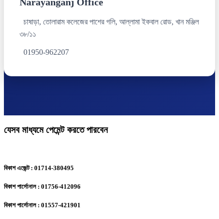
Narayanganj Office
চাষাড়া, তোলারাম কলেজের পাশের গলি, আল্লামা ইকবাল রোড, খান মঞ্জিল
৩৮/১১
01950-962207
যেসব মাধ্যমে পেমেন্ট করতে পারবেন
বিকাশ এজেন্ট : 01714-380495
বিকাশ পার্সোনাল : 01756-412096
বিকাশ পার্সোনাল : 01557-421901