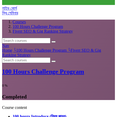
লাইভ কোর্স
ফ্রি সেমিনার
Courses
100 Hours Challenge Program
Fiverr SEO & Gig Ranking Strategy
Nav
Home
└
100 Hours Challenge Program
└
Fiverr SEO & Gig
Ranking Strategy
100 Hours Challenge Program
0
%
Completed
Course content
100 hours Introduce (নিয়ম কানুন)