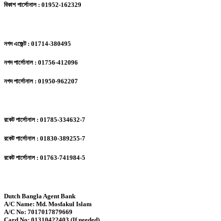
বিকাশ পার্সোনাল : 01952-162329
নগদ এজেন্ট : 01714-380495
নগদ পার্সোনাল : 01756-412096
নগদ পার্সোনাল : 01950-962207
রকেট পার্সোনাল : 01785-334632-7
রকেট পার্সোনাল : 01830-389255-7
রকেট পার্সোনাল : 01763-741984-5
Dutch Bangla Agent Bank
A/C Name: Md. Mosfakul Islam
A/C No: 7017017879669
Card No: 01310422403 (If needed)