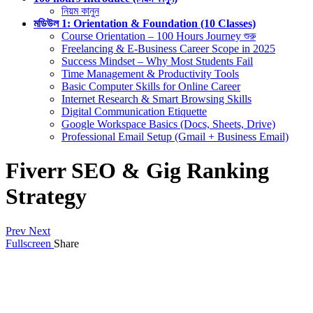
নিয়ম কানুন
মডিউল 1: Orientation & Foundation (10 Classes)
Course Orientation – 100 Hours Journey শুরু
Freelancing & E-Business Career Scope in 2025
Success Mindset – Why Most Students Fail
Time Management & Productivity Tools
Basic Computer Skills for Online Career
Internet Research & Smart Browsing Skills
Digital Communication Etiquette
Google Workspace Basics (Docs, Sheets, Drive)
Professional Email Setup (Gmail + Business Email)
Fiverr SEO & Gig Ranking
Strategy
Prev
Next
Fullscreen
Share