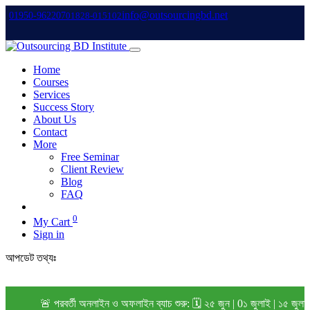
info@outsourcingbd.net
01950-962207
01828-015102
Home
Courses
Services
Success Story
About Us
Contact
More
Free Seminar
Client Review
Blog
FAQ
0
My Cart
Sign in
আপডেট তথ্যঃ
🚨 পরবর্তী অনলাইন ও অফলাইন ব্যাচ শুরু: 🗓️ ২৫ জুন | 0১ জুলাই | ১৫ জুলা