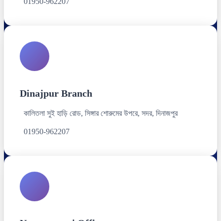
01950-962207
Dinajpur Branch
কালিতলা সুই হাড়ি রোড, সিঙ্গার শোরুমের উপরে, সদর, দিনাজপুর
01950-962207